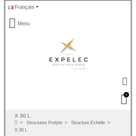
Français
Menu
0
X 30 L
Structures Prolyte
Structure Echelle
X 30 L