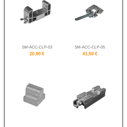
SM-ACC-CLP-03
SM-ACC-CLP-05
20,90 €
41,50 €