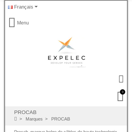
Français
Menu
0
PROCAB
Marques
PROCAB
Procab, marque belge de câbles de haute technologie