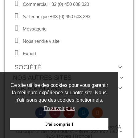
Commercial +33 (0) 450 608 020
S. Technique +33 (0) 450 603 293
Messagerie
Nous rendre visite
Export
SOCIÉTÉ
NOS AUTRES SITES
Ce site utilise des cookies pour vous garantir
INFORMATIONS
la meilleure expérience sur notre site. Nous
n'utilisons que des cookies fonctionnels.
En savoir plus
J'ai compris !
Copyright © 2026, droits réservés -Expelec SA
au capital de 1 360 000 € - Siren 322 847 567 -
RCS Troyes (France)