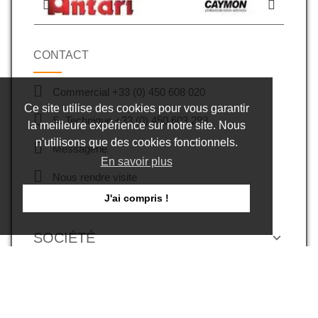
CONTACT
Commercial +33 (0) 450 608 020
Ce site utilise des cookies pour vous garantir
S. Technique +33 (0) 450 603 293
la meilleure expérience sur notre site. Nous
n'utilisons que des cookies fonctionnels.
Messagerie
En savoir plus
Nous rendre visite
J'ai compris !
Export
SOCIÉTÉ
NOS AUTRES SITES
INFORMATIONS