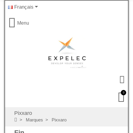
Français
Menu
0
Pixxaro
Marques
Pixxaro
Fin