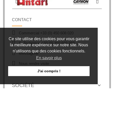
CONTACT
Commercial +33 (0) 450 608 020
Ce site utilise des cookies pour vous garantir
S. Technique +33 (0) 450 603 293
la meilleure expérience sur notre site. Nous
n'utilisons que des cookies fonctionnels.
Messagerie
En savoir plus
Nous rendre visite
J'ai compris !
Export
SOCIÉTÉ
NOS AUTRES SITES
INFORMATIONS