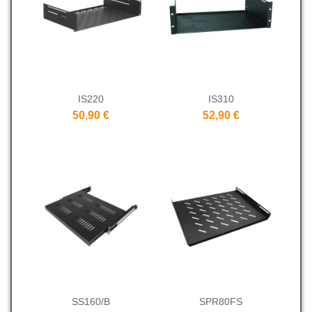
IS220
IS310
50,90 €
52,90 €
SS160/B
SPR80FS