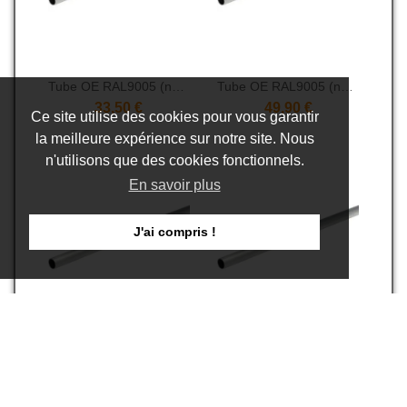
Tube OE RAL9005 (noir) 48x3 100cm
Tube OE RAL9005 (noir) 48x3 150cm
33,50 €
49,90 €
Ce site utilise des cookies pour vous garantir
la meilleure expérience sur notre site. Nous
n'utilisons que des cookies fonctionnels.
En savoir plus
J'ai compris !
Tube OE 48x3 200cm
Tube OE RAL9005 (noir) 48x3 200cm
50,90 €
66,50 €