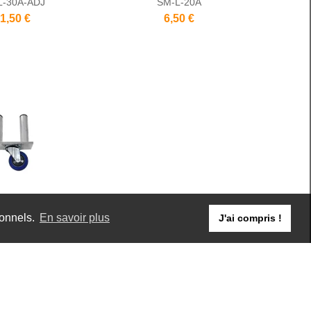
L-30A-ADJ
SM-L-20A
1,50 €
6,50 €
ionnels.
En savoir plus
J'ai compris !
030-CAS-03
9,50 €