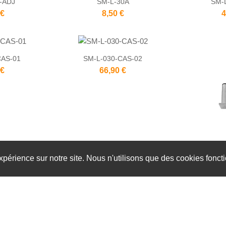
-ADJ
SM-L-30A
SM-
 €
8,50 €
4
CAS-01
SM-L-030-CAS-02
 €
66,90 €
expérience sur notre site. Nous n'utilisons que des cookies fonct
SM-L-
9