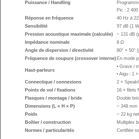
Puissance / Handling
Programme
Pic : 2 40
Réponse en fréquence
40 Hz à 22
Sensibilité
97 dB (1 W
Pression acoustique maximale (calculée)
~ 131 dB (
Impédance nominale
8 Ω
Angle de dispersion / directivité
80° × 50° (p
Fréquence de coupure (crossover interne)
En mode pa
• Grave / m
Haut-parleurs
• Aigu : 1
Connectique / connexions
2 × SpeakO
Points de vol / fixations
16 × filets
Flasques / montage / bride
Double bri
Dimensions (L × H × P)
~ 348 mm
Poids
~ 22 kg ne
Boîtier / construction
Multiplex 
Normes / particularités
Certifiée s