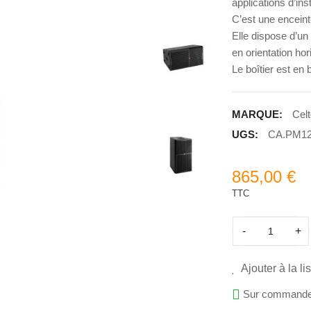
applications d’inst
C’est une encein
Elle dispose d’un 
en orientation hor
Le boîtier est en
MARQUE:
Cel
UGS:
CA.PM1
865,00 €
TTC
-
+
Ajouter à la li
Sur commande, 