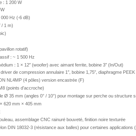
 : 1 200 W
0 W
 000 Hz (-6 dB)
 / 1 m)
pic)
avillon rotatif)
ssif : ~ 1 500 Hz
édium : 1 × 12″ (woofer) avec aimant ferrite, bobine 3″ (In/Out)
 × driver de compression annulaire 1″, bobine 1,75″, diaphragme PEEK
N NL4MP (4 pôles) version encastrée (F)
 M8 (points d’accroche)
de Ø 35 mm (angles 0° / 10°) pour montage sur perche ou structure se
 × 620 mm × 405 mm
t
bouleau, assemblage CNC rainuré bouveté, finition noire texturée
elon DIN 18032-3 (résistance aux balles) pour certaines applications (