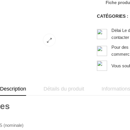
Fiche produ
CATÉGORIES :
Délai Le 
contacter
Pour des 
commerci
Vous souh
Description
Détails du produit
Information
ues
 (nominale)