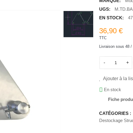
MARQUE:
Mob
UGS:
M.TD.BA
EN STOCK:
47
36,90 €
TTC
Livraison sous 48 /
-
+
Ajouter à la li
En stock
Fiche produ
CATÉGORIES :
Destockage Stru