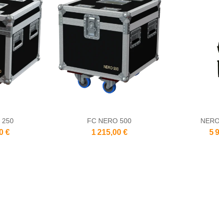
 250
FC NERO 500
NERO
0 €
1 215,00 €
5 