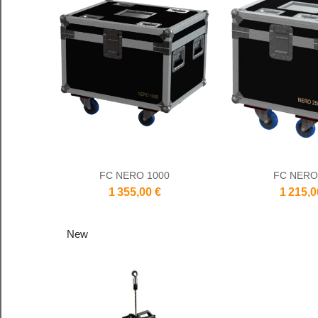
FC NERO 1000
FC NERO
1 355,00 €
1 215,0
New