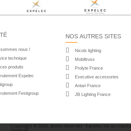
TÉ
NOS AUTRES SITES
 sommes nous !
Nicols lighting
vice technique
Mobiltruss
ices produits
Prolyte France
rutement Expelec
Executive accessories
tigroup
Antari France
rutement Festigroup
JB Lighting France
Copyright © 2026, droits réservés -Expelec SA au capita
(France)