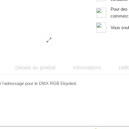
Pour des 
commerci
Vous souh
Détails du produit
Informations
Utili
nir l'adressage pour le DMX RGB Ekpoled.