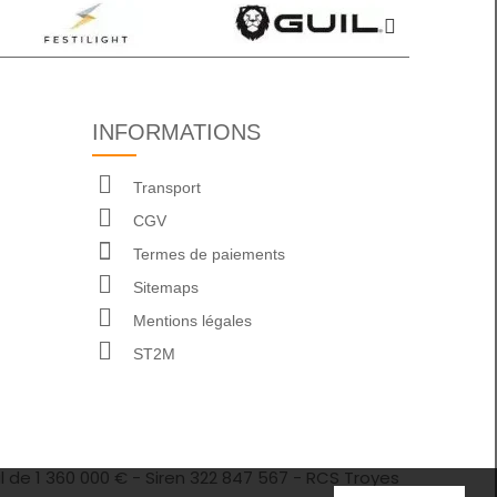
INFORMATIONS
Transport
CGV
Termes de paiements
Sitemaps
Mentions légales
ST2M
l de 1 360 000 € - Siren 322 847 567 - RCS Troyes