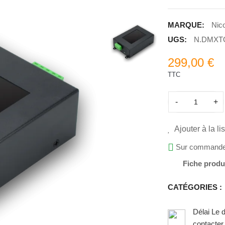
MARQUE:
Nic
UGS:
N.DMXT
299,00 €
TTC
-
+
Ajouter à la li
Sur commande, 
Fiche produ
CATÉGORIES :
Délai Le 
contacter