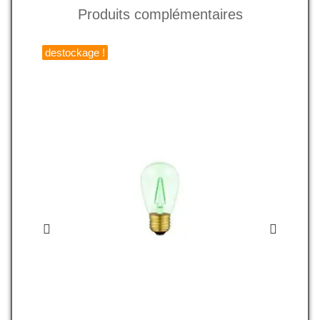
Produits complémentaires
destockage !
d