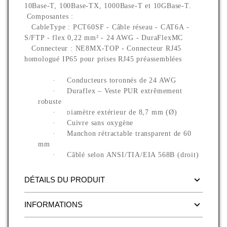
10Base-T, 100Base-TX, 1000Base-T et 10GBase-T.
Composantes
:
CableType : PCT60SF - Câble réseau - CAT6A -
S/FTP - flex 0,22 mm² - 24 AWG - DuraFlexMC
Connecteur : NE8MX-TOP - Connecteur RJ45
homologué IP65 pour prises RJ45 préassemblées
·
Conducteurs toronnés de 24 AWG
·
Duraflex – Veste PUR extrêmement
robuste
·
iamètre extérieur de 8,7 mm (Ø)
D
·
Cuivre sans oxygène
·
Manchon rétractable transparent de 60
mm
·
Câblé selon ANSI/TIA/EIA 568B (droit)
DÉTAILS DU PRODUIT
INFORMATIONS