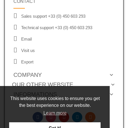
CONTACT
Sales support +33 (0) 450 603 293
Technical support +33 (0) 450 603 293
Email
Visit us
Export
COMPANY
OUR OTHER WEBSITE
INFORMATIONS
This website uses cookies to ensure you get
the best experience on our website.
Learn more
Got it!