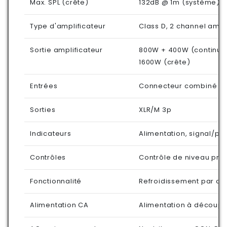
Max. SPL (crête)
132dB @ 1m (système)
Type d'amplificateur
Class D, 2 channel ampli
Sortie amplificateur
800W + 400W (continu)
1600W (crête)
Entrées
Connecteur combiné XL
Sorties
XLR/M 3p
Indicateurs
Alimentation, signal/pré
Contrôles
Contrôle de niveau prin
Fonctionnalité
Refroidissement par co
Alimentation CA
Alimentation à découpa