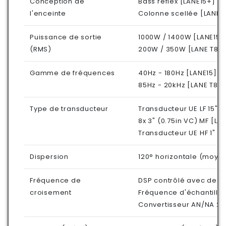
Conception de
Bass reflex [LANE15+]
l'enceinte
Colonne scellée [LANE 
Puissance de sortie
1000W / 1400W [LANE15
(RMS)
200W / 350W [LANE T80
Gamme de fréquences
40Hz - 180Hz [LANE15]
85Hz - 20kHz [LANE T80
Type de transducteur
Transducteur UE LF 15" 
8x 3" (0.75in VC) MF [L
Transducteur UE HF 1" (0
Dispersion
120° horizontale (moye
Fréquence de
DSP contrôlé avec des 
croisement
Fréquence d'échantill
Convertisseur AN/NA 24 