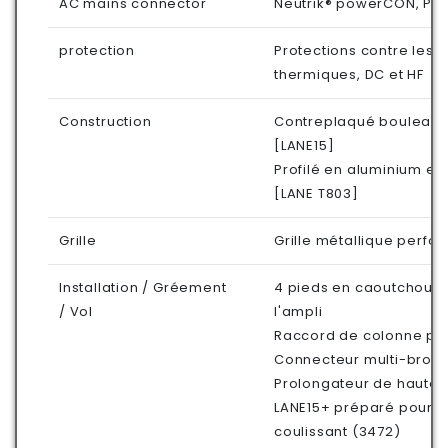
AC mains connector
Neutrik® powerCON, Pow
protection
Protections contre les su
thermiques, DC et HF
Construction
Contreplaqué bouleau 1
[LANE15]
Profilé en aluminium e
[LANE T803]
Grille
Grille métallique perf
Installation / Gréement
4 pieds en caoutchouc à
/ Vol
l'ampli
Raccord de colonne prê
Connecteur multi-broc
Prolongateur de hauteu
LANE15+ préparé pour s
coulissant (3472)